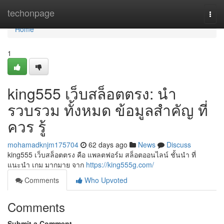
Home
techonpage
Togg
navi
Home
1
king555 เว็บสล็อตตรง: นำ
รวบรวม ทั้งหมด ข้อมูลสำคัญ ที่
ควร รู้
mohamadknjm175704
62 days ago
News
Discuss
king555 เว็บสล็อตตรง คือ แพลตฟอร์ม สล็อตออนไลน์ ชั้นนำ ที่
แนะนำ เกม มากมาย จาก
https://king555g.com/
Comments
Who Upvoted
Comments
Submit a Comment