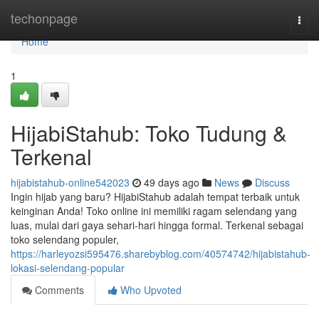
Home
techonpage
Togg
navi
Home
1
HijabiStahub: Toko Tudung &
Terkenal
hijabistahub-online542023
49 days ago
News
Discuss
Ingin hijab yang baru? HijabiStahub adalah tempat terbaik untuk
keinginan Anda! Toko online ini memiliki ragam selendang yang
luas, mulai dari gaya sehari-hari hingga formal. Terkenal sebagai
toko selendang populer,
https://harleyozsi595476.sharebyblog.com/40574742/hijabistahub-
lokasi-selendang-popular
Comments
Who Upvoted