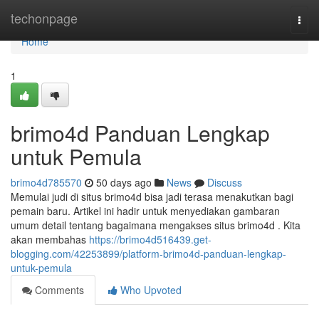
Home
techonpage
Togg
navi
Home
1
brimo4d Panduan Lengkap
untuk Pemula
brimo4d785570
50 days ago
News
Discuss
Memulai judi di situs brimo4d bisa jadi terasa menakutkan bagi
pemain baru. Artikel ini hadir untuk menyediakan gambaran
umum detail tentang bagaimana mengakses situs brimo4d . Kita
akan membahas
https://brimo4d516439.get-
blogging.com/42253899/platform-brimo4d-panduan-lengkap-
untuk-pemula
Comments
Who Upvoted