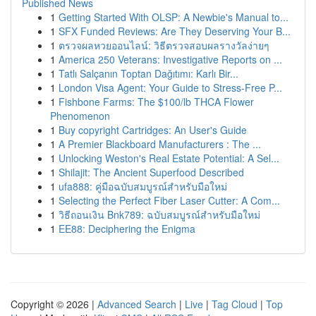
Published News
1
Getting Started With OLSP: A Newbie's Manual to...
1
SFX Funded Reviews: Are They Deserving Your B...
1
ตรวจผลหวยออนไลน์: วิธีตรวจสอบผลรางวัลง่ายๆ
1
America 250 Veterans: Investigative Reports on ...
1
Tatlı Salçanın Toptan Dağıtımı: Karlı Bir...
1
London Visa Agent: Your Guide to Stress-Free P...
1
Fishbone Farms: The $100/lb THCA Flower
Phenomenon
1
Buy copyright Cartridges: An User's Guide
1
A Premier Blackboard Manufacturers : The ...
1
Unlocking Weston's Real Estate Potential: A Sel...
1
Shilajit: The Ancient Superfood Described
1
ufa888: คู่มือฉบับสมบูรณ์สำหรับมือใหม่
1
Selecting the Perfect Fiber Laser Cutter: A Com...
1
วิธีถอนเงิน Bnk789: ฉบับสมบูรณ์สำหรับมือใหม่
1
EE88: Deciphering the Enigma
Copyright © 2026 |
Advanced Search
|
Live
|
Tag Cloud
|
Top