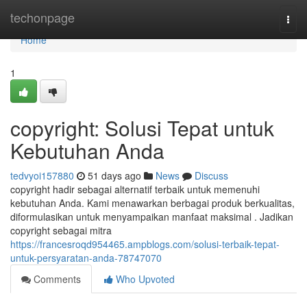
Home
techonpage
Togg
navi
Home
1
copyright: Solusi Tepat untuk
Kebutuhan Anda
tedvyoi157880
51 days ago
News
Discuss
copyright hadir sebagai alternatif terbaik untuk memenuhi
kebutuhan Anda. Kami menawarkan berbagai produk berkualitas,
diformulasikan untuk menyampaikan manfaat maksimal . Jadikan
copyright sebagai mitra
https://francesroqd954465.ampblogs.com/solusi-terbaik-tepat-
untuk-persyaratan-anda-78747070
Comments
Who Upvoted