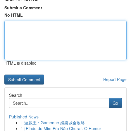
Submit a Comment
No HTML
HTML is disabled
Report Page
Search
Go
Published News
1
遊戲王：Gameone 娛樂城全攻略
1
{Rindo de Mim Pra Não Chorar: O Humor