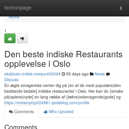
Home
techonpage
Togg
navi
Home
1
Den beste indiske Restaurants
opplevelse i Oslo
eksklusiv-indisk-restaur430094
55 days ago
News
Discuss
En ægte smagsreise venter dig på {en af de mest populære|den
bedste|de bedste] indiske restauranter i Oslo. Her kan du {smake
på|opleve|nyde] en lang række af {lækre|velsmagende|gode] og
https://miriamplzp024981.qodsblog.com/profile
Comments
Who Upvoted
Comments