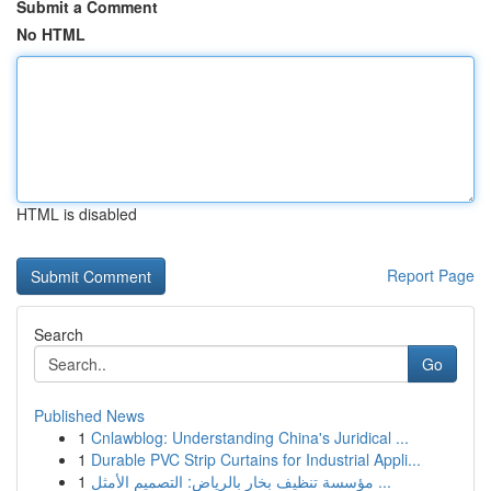
Submit a Comment
No HTML
HTML is disabled
Report Page
Search
Go
Published News
1
Cnlawblog: Understanding China's Juridical ...
1
Durable PVC Strip Curtains for Industrial Appli...
1
مؤسسة تنظيف بخار بالرياض: التصميم الأمثل ...