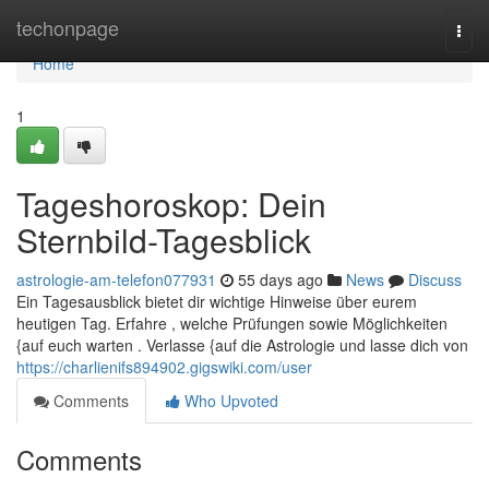
Home
techonpage
Togg
navi
Home
1
Tageshoroskop: Dein
Sternbild-Tagesblick
astrologie-am-telefon077931
55 days ago
News
Discuss
Ein Tagesausblick bietet dir wichtige Hinweise über eurem
heutigen Tag. Erfahre , welche Prüfungen sowie Möglichkeiten
{auf euch warten . Verlasse {auf die Astrologie und lasse dich von
https://charlienifs894902.gigswiki.com/user
Comments
Who Upvoted
Comments