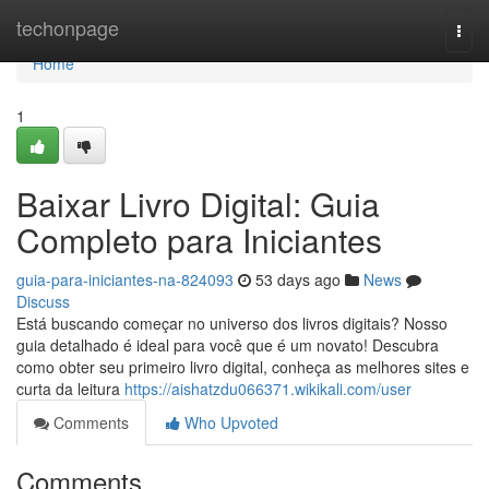
Home
techonpage
Togg
navi
Home
1
Baixar Livro Digital: Guia
Completo para Iniciantes
guia-para-iniciantes-na-824093
53 days ago
News
Discuss
Está buscando começar no universo dos livros digitais? Nosso
guia detalhado é ideal para você que é um novato! Descubra
como obter seu primeiro livro digital, conheça as melhores sites e
curta da leitura
https://aishatzdu066371.wikikali.com/user
Comments
Who Upvoted
Comments