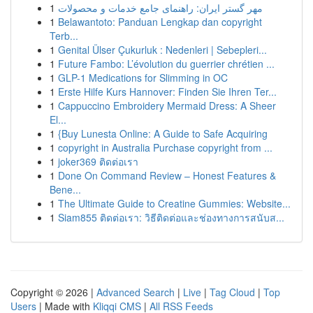
1
مهر گستر ایران: راهنمای جامع خدمات و محصولات
1
Belawantoto: Panduan Lengkap dan copyright
Terb...
1
Genital Ülser Çukurluk : Nedenleri | Sebepleri...
1
Future Fambo: L’évolution du guerrier chrétien ...
1
GLP-1 Medications for Slimming in OC
1
Erste Hilfe Kurs Hannover: Finden Sie Ihren Ter...
1
Cappuccino Embroidery Mermaid Dress: A Sheer
El...
1
{Buy Lunesta Online: A Guide to Safe Acquiring
1
copyright in Australia Purchase copyright from ...
1
joker369 ติดต่อเรา
1
Done On Command Review – Honest Features &
Bene...
1
The Ultimate Guide to Creatine Gummies: Website...
1
Siam855 ติดต่อเรา: วิธีติดต่อและช่องทางการสนับส...
Copyright © 2026 |
Advanced Search
|
Live
|
Tag Cloud
|
Top
Users
| Made with
Kliqqi CMS
|
All RSS Feeds