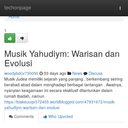
Home
techonpage
Togg
navi
Home
1
Musik Yahudiym: Warisan dan
Evolusi
woodybdcv730050
53 days ago
News
Discuss
Musik Judea memiliki sejarah yang panjang , berkembang seiring
berabad-abad dalam menghadapi berbagai tantangan . Awalnya,
nyanyian keagamaan ini secara eksklusif dilantunkan dalam
rumah ibadah, namun
https://blakeuuqv372405.worldblogged.com/47931672/musik-
yahudiym-warisan-dan-evolusi
Comments
Who Upvoted