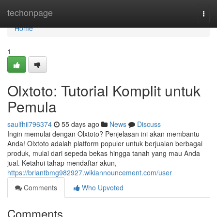
Home
techonpage
Togg
navi
Home
1
Olxtoto: Tutorial Komplit untuk
Pemula
saulfhii796374
55 days ago
News
Discuss
Ingin memulai dengan Olxtoto? Penjelasan ini akan membantu
Anda! Olxtoto adalah platform populer untuk berjualan berbagai
produk, mulai dari sepeda bekas hingga tanah yang mau Anda
jual. Ketahui tahap mendaftar akun,
https://briantbmg982927.wikiannouncement.com/user
Comments
Who Upvoted
Comments