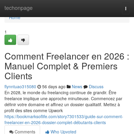
Home
techonpage
Togg
navi
Home
1
Comment Freelancer en 2026 :
Manuel Complet & Premiers
Clients
flynntuao315080
56 days ago
News
Discuss
En 2028, le monde du freelancing continue de grandir. Être
freelance implique une approche minutieuse. Commencez par
définir votre domaine et affinez un dossier qualitatif. Mettez à
profit des sites comme Upwork
https://bookmarksoflife.com/story7301533/guide-sur-comment-
freelancer-en-2026-dossier-complet-débutants-clients
Comments
Who Upvoted