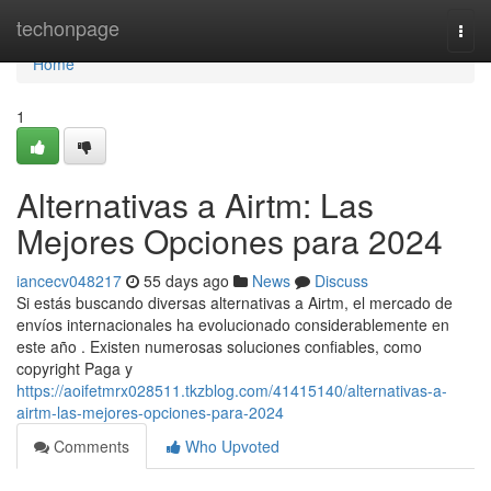
Home
techonpage
Togg
navi
Home
1
Alternativas a Airtm: Las
Mejores Opciones para 2024
iancecv048217
55 days ago
News
Discuss
Si estás buscando diversas alternativas a Airtm, el mercado de
envíos internacionales ha evolucionado considerablemente en
este año . Existen numerosas soluciones confiables, como
copyright Paga y
https://aoifetmrx028511.tkzblog.com/41415140/alternativas-a-
airtm-las-mejores-opciones-para-2024
Comments
Who Upvoted