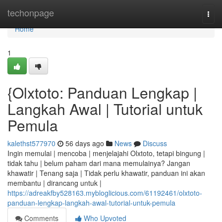
Home
techonpage
Togg
navi
Home
1
{Olxtoto: Panduan Lengkap |
Langkah Awal | Tutorial untuk
Pemula
kalethst577970
56 days ago
News
Discuss
Ingin memulai | mencoba | menjelajahi Olxtoto, tetapi bingung |
tidak tahu | belum paham dari mana memulainya? Jangan
khawatir | Tenang saja | Tidak perlu khawatir, panduan ini akan
membantu | dirancang untuk |
https://adreakfby528163.mybloglicious.com/61192461/olxtoto-
panduan-lengkap-langkah-awal-tutorial-untuk-pemula
Comments
Who Upvoted