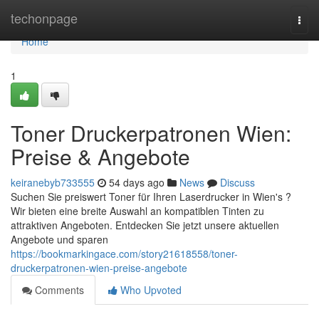
Home
techonpage
Togg
navi
Home
1
Toner Druckerpatronen Wien:
Preise & Angebote
keiranebyb733555
54 days ago
News
Discuss
Suchen Sie preiswert Toner für Ihren Laserdrucker in Wien's ?
Wir bieten eine breite Auswahl an kompatiblen Tinten zu
attraktiven Angeboten. Entdecken Sie jetzt unsere aktuellen
Angebote und sparen
https://bookmarkingace.com/story21618558/toner-
druckerpatronen-wien-preise-angebote
Comments
Who Upvoted