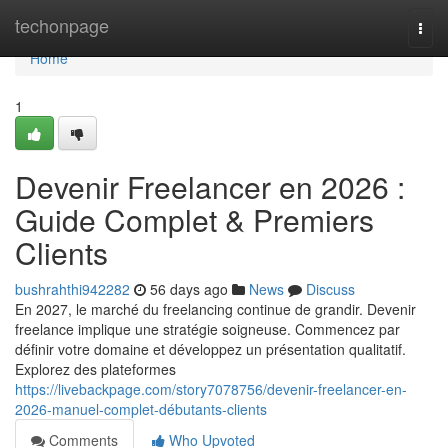
Home
techonpage
Togg
navi
Home
1
Devenir Freelancer en 2026 :
Guide Complet & Premiers
Clients
bushrahthi942282
56 days ago
News
Discuss
En 2027, le marché du freelancing continue de grandir. Devenir
freelance implique une stratégie soigneuse. Commencez par
définir votre domaine et développez un présentation qualitatif.
Explorez des plateformes
https://livebackpage.com/story7078756/devenir-freelancer-en-
2026-manuel-complet-débutants-clients
Comments
Who Upvoted