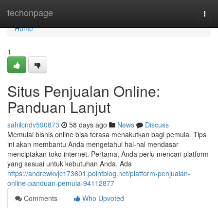
Home
techonpage
Togg
navi
Home
1
Situs Penjualan Online:
Panduan Lanjut
sahilcndv590873
58 days ago
News
Discuss
Memulai bisnis online bisa terasa menakutkan bagi pemula. Tips
ini akan membantu Anda mengetahui hal-hal mendasar
menciptakan toko internet. Pertama, Anda perlu mencari platform
yang sesuai untuk kebutuhan Anda. Ada
https://andrewkvjc173601.pointblog.net/platform-penjualan-
online-panduan-pemula-94112877
Comments
Who Upvoted