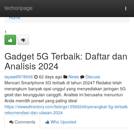
Home
techonpage
Togg
navi
Home
1
Gadget 5G Terbaik: Daftar dan
Analisis 2024
tayawitl978606
62 days ago
News
Discuss
Mencari Smartphone 5G terbaik di tahun 2024? Redaksi telah
merangkum banyak opsi unggul yang menyediakan jaringan 5G
gesit dan keunggulan canggih. Analisis ini berusaha menuntun
Anda memilih ponsel yang paling ideal
https://viewsdirectory.com/listings13569249/perangkat-5g-terbaik-
rekomendasi-dan-ulasan-2024
Comments
Who Upvoted