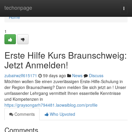
Home
techonpage
Togg
navi
Home
1
Erste Hilfe Kurs Braunschweig:
Jetzt Anmelden!
zubairwzlf615171
59 days ago
News
Discuss
Möchten wollen Sie einen zuverlässigen Erste-Hilfe-Schulung in
der Region Braunschweig? Dann melden Sie sich jetzt an ! Unser
umfassender Lehrgang vermittelt Ihnen essentielle Kenntnisse
und Kompetenzen in
https://graysongarh794481.laowaiblog.com/profile
Comments
Who Upvoted
Comments