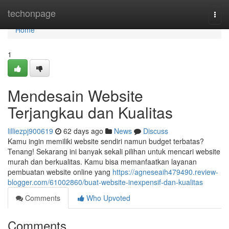
Home
techonpage
Togg
navi
Home
1
Mendesain Website
Terjangkau dan Kualitas
lilliezpj900619
62 days ago
News
Discuss
Kamu ingin memiliki website sendiri namun budget terbatas?
Tenang! Sekarang ini banyak sekali pilihan untuk mencari website
murah dan berkualitas. Kamu bisa memanfaatkan layanan
pembuatan website online yang
https://agneseaih479490.review-
blogger.com/61002860/buat-website-inexpensif-dan-kualitas
Comments
Who Upvoted
Comments