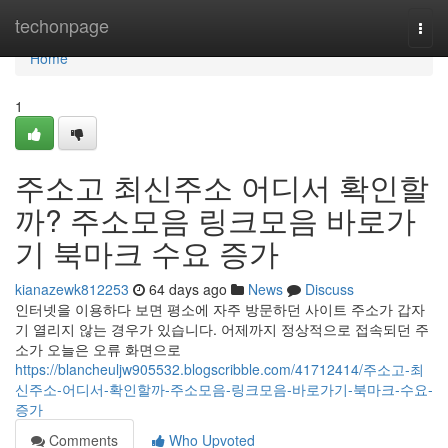
Home
techonpage
Togg
navi
Home
1
주소고 최신주소 어디서 확인할
까? 주소모음 링크모음 바로가
기 북마크 수요 증가
kianazewk812253
64 days ago
News
Discuss
인터넷을 이용하다 보면 평소에 자주 방문하던 사이트 주소가 갑자
기 열리지 않는 경우가 있습니다. 어제까지 정상적으로 접속되던 주
소가 오늘은 오류 화면으로
https://blancheuljw905532.blogscribble.com/41712414/주소고-최
신주소-어디서-확인할까-주소모음-링크모음-바로가기-북마크-수요-
증가
Comments
Who Upvoted