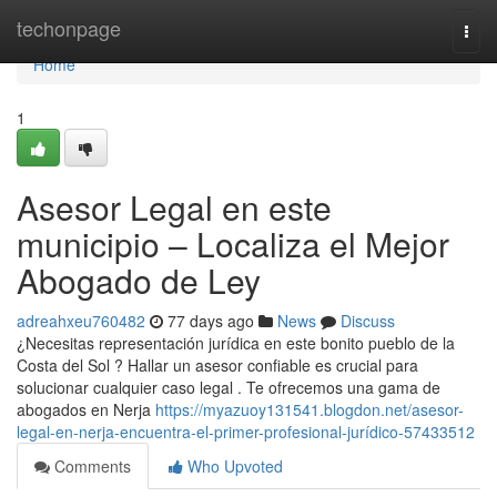
Home
techonpage
Togg
navi
Home
1
Asesor Legal en este
municipio – Localiza el Mejor
Abogado de Ley
adreahxeu760482
77 days ago
News
Discuss
¿Necesitas representación jurídica en este bonito pueblo de la
Costa del Sol ? Hallar un asesor confiable es crucial para
solucionar cualquier caso legal . Te ofrecemos una gama de
abogados en Nerja
https://myazuoy131541.blogdon.net/asesor-
legal-en-nerja-encuentra-el-primer-profesional-jurídico-57433512
Comments
Who Upvoted