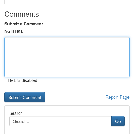
Comments
Submit a Comment
No HTML
HTML is disabled
Report Page
Search
Go