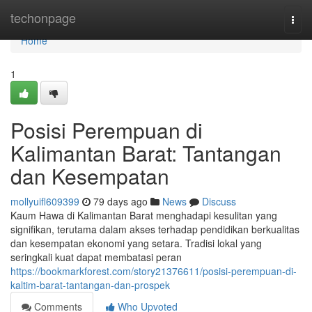
Home
techonpage
Togg
navi
Home
1
Posisi Perempuan di
Kalimantan Barat: Tantangan
dan Kesempatan
mollyuifl609399
79 days ago
News
Discuss
Kaum Hawa di Kalimantan Barat menghadapi kesulitan yang
signifikan, terutama dalam akses terhadap pendidikan berkualitas
dan kesempatan ekonomi yang setara. Tradisi lokal yang
seringkali kuat dapat membatasi peran
https://bookmarkforest.com/story21376611/posisi-perempuan-di-
kaltim-barat-tantangan-dan-prospek
Comments
Who Upvoted