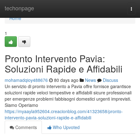
Home
techonpage
Togg
navi
Home
1
Pronto Intervento Pavia:
Soluzioni Rapide e Affidabili
mohamadqioy488676
80 days ago
News
Discuss
Un servizio di pronto intervento a Pavia offre fornisce garantisce
soluzioni rapide veloci tempestive e affidabili sicure professionali
per emergenze problemi fabbisogni domestici urgenti imprevisti.
Siamo Operiamo
https://myaayla952604.creacionblog.com/41323658/pronto-
intervento-pavia-soluzioni-rapide-e-affidabili
Comments
Who Upvoted