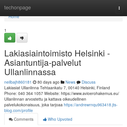
Home
techonpage
Togg
navi
Home
1
Lakiasiaintoimisto Helsinki -
Asiantuntija-palvelut
Ullanlinnassa
neilbajh860181
80 days ago
News
Discuss
Lakiasiat Ullanlinna Tehtaankatu 7, 00140 Helsinki, Finland
Phone: 040 364 1057 Website: https://www.avioerohakemus.eu/
Ullanlinnan arvostettu ja kattava oikeudellinen
palvelukokonaisuus, joka tarjoaa
https://andrewrnqu963418.jts-
blog.com/profile
Comments
Who Upvoted