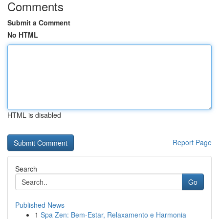
Comments
Submit a Comment
No HTML
HTML is disabled
Report Page
Search
Go
Published News
1
Spa Zen: Bem-Estar, Relaxamento e Harmonia