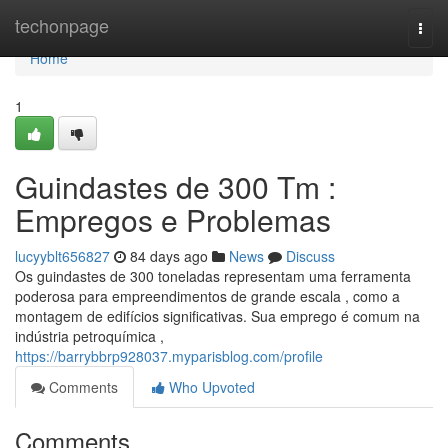
Home
techonpage
Togg
navi
Home
1
Guindastes de 300 Tm :
Empregos e Problemas
lucyyblt656827
84 days ago
News
Discuss
Os guindastes de 300 toneladas representam uma ferramenta
poderosa para empreendimentos de grande escala , como a
montagem de edifícios significativas. Sua emprego é comum na
indústria petroquímica ,
https://barrybbrp928037.myparisblog.com/profile
Comments
Who Upvoted
Comments