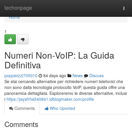
Home
techonpage
Togg
navi
Home
1
Numeri Non-VoIP: La Guida
Definitiva
poppieizzt705010
84 days ago
News
Discuss
Se stai cercando alternative per richiedere numeri telefonici che
non sono dalla tecnologia protocollo VoIP, questa guida offre una
panoramica dettagliata. Esploreremo le diverse alternative, inclusi
i
https://jayafrha540841.idblogmaker.com/profile
Comments
Who Upvoted
Comments