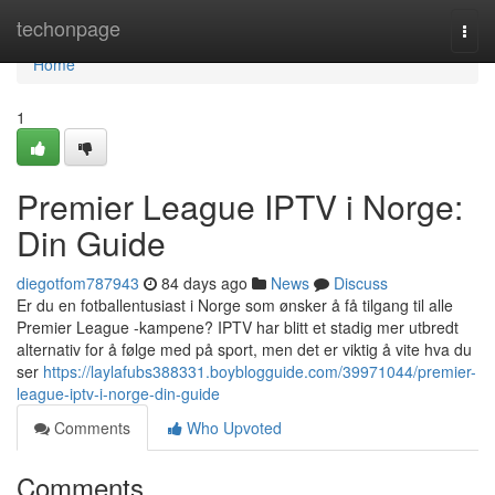
Home
techonpage
Togg
navi
Home
1
Premier League IPTV i Norge:
Din Guide
diegotfom787943
84 days ago
News
Discuss
Er du en fotballentusiast i Norge som ønsker å få tilgang til alle
Premier League -kampene? IPTV har blitt et stadig mer utbredt
alternativ for å følge med på sport, men det er viktig å vite hva du
ser
https://laylafubs388331.boyblogguide.com/39971044/premier-
league-iptv-i-norge-din-guide
Comments
Who Upvoted
Comments