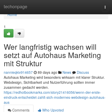
Home
techonpage
Togg
navi
Home
1
Wer langfristig wachsen will
setzt auf Autohaus Marketing
mit Struktur
nannieqkiv914657
89 days ago
News
Discuss
Autohaus Marketing wird besonders wirksam mit klarer Struktur.
Webdesign, Sichtbarkeit und Nutzerführung sollten immer
zusammen gedacht werden.
https://redhotbookmarks.com/story21416056/wenn-der-erste-
eindruck-entscheidet-zahlt-sich-modernes-webdesign-autohaus-
aus
Comments
Who Upvoted