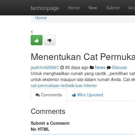
Home
techonpage
Home
New
Submit
Gr
Home
1
Menentukan Cat Permukaa
jaykrtm925661
85 days ago
News
Discuss
Untuk menghasilkan rumah yang cantik , pemilihan cat
untuk eksterior maupun sisi dalam rumah Anda. Cat e
cat-permukaan-terbaik-luar-interior
Comments
Who Upvoted
Comments
Submit a Comment
No HTML