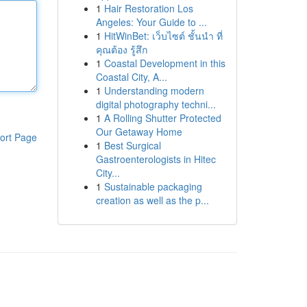
1
Hair Restoration Los
Angeles: Your Guide to ...
1
HitWinBet: เว็บไซต์ ชั้นนำ ที่
คุณต้อง รู้สึก
1
Coastal Development in this
Coastal City, A...
1
Understanding modern
digital photography techni...
1
A Rolling Shutter Protected
Our Getaway Home
ort Page
1
Best Surgical
Gastroenterologists in Hitec
City...
1
Sustainable packaging
creation as well as the p...