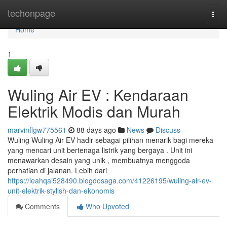
Home
techonpage
Togg
navi
Home
1
Wuling Air EV : Kendaraan
Elektrik Modis dan Murah
marvinflgw775561
88 days ago
News
Discuss
Wuling Wuling Air EV hadir sebagai pilihan menarik bagi mereka
yang mencari unit bertenaga listrik yang bergaya . Unit ini
menawarkan desain yang unik , membuatnya menggoda
perhatian di jalanan. Lebih dari
https://leahqai528490.blogdosaga.com/41226195/wuling-air-ev-
unit-elektrik-stylish-dan-ekonomis
Comments
Who Upvoted