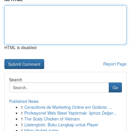
HTML is disabled
Report Page
Search
Go
Published News
1
Consultoria de Marketing Online em Goiânia: ...
1
Profesyonel Web Sitesi Yaptırmak: İşinize Değer...
1
The Scaly Chicken of Vietnam
1
{Jatengtoto: Buku Lengkap untuk Player
1
https://kubet.autos