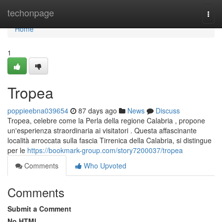
Home
techonpage
Togg
navi
Home
1
Tropea
poppieebna039654
87 days ago
News
Discuss
Tropea, celebre come la Perla della regione Calabria , propone
un'esperienza straordinaria ai visitatori . Questa affascinante
località arroccata sulla fascia Tirrenica della Calabria, si distingue
per le
https://bookmark-group.com/story7200037/tropea
Comments
Who Upvoted
Comments
Submit a Comment
No HTML