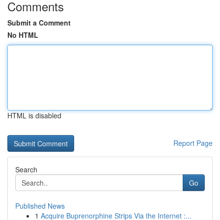
Comments
Submit a Comment
No HTML
HTML is disabled
Report Page
Search
Go
Published News
1
Acquire Buprenorphine Strips Via the Internet :...