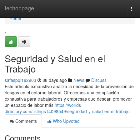
Home
techonpage
Togg
navi
Home
1
Seguridad y Salud en el
Trabajo
safaspql162903
88 days ago
News
Discuss
Este artículo exhaustivo analiza la necesidad de la prevención de
riesgos en el entorno laboral. Ofrecemos una compilación
exhaustiva para trabajadores y empresas que desean promover
un espacio de labor más
https://worlds-
directory.com/listings14098549/seguridad-y-salud-en-el-trabajo
Comments
Who Upvoted
Comments