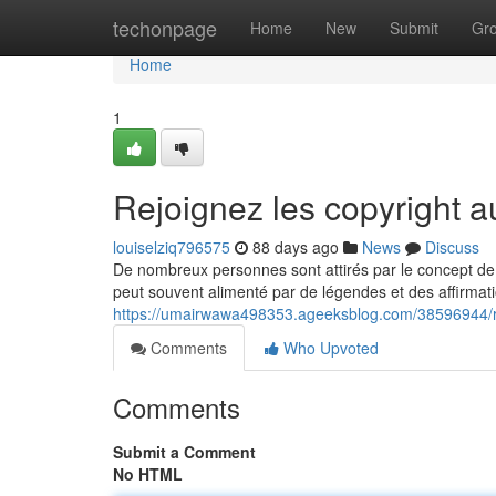
Home
techonpage
Home
New
Submit
Gr
Home
1
Rejoignez les copyright
louiselziq796575
88 days ago
News
Discuss
De nombreux personnes sont attirés par le concept de 
peut souvent alimenté par de légendes et des affirmat
https://umairwawa498353.ageeksblog.com/38596944/r
Comments
Who Upvoted
Comments
Submit a Comment
No HTML