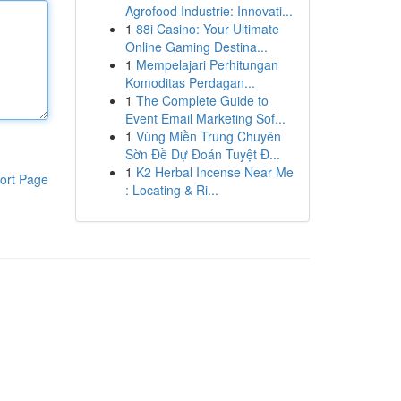
Agrofood Industrie: Innovati...
1
88i Casino: Your Ultimate
Online Gaming Destina...
1
Mempelajari Perhitungan
Komoditas Perdagan...
1
The Complete Guide to
Event Email Marketing Sof...
1
Vùng Miền Trung Chuyên
Sờn Đề Dự Đoán Tuyệt Đ...
1
K2 Herbal Incense Near Me
ort Page
: Locating & Ri...