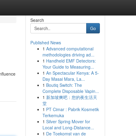
Search
Go
Published News
1
Advanced computational
methodologies driving ad...
1
Handheld EMF Detectors:
Your Guide to Measuring...
1
An Spectacular Kenya: A 5-
nfluence
Day Masai Mara, La...
1
Boutiq Switch: The
Complete Disposable Vapin...
1
新加坡爽吧：您的夜生活天
堂
1
PT Cimar : Pabrik Kosmetik
Terkemuka
1
Silver Spring Mover for
Local and Long-Distance...
1
De Toekomst van de