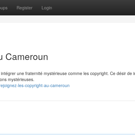
oups
Register
Login
 au Cameroun
intégrer une fraternité mystérieuse comme les copyright. Ce désir de i
ions mystérieuses.
ejoignez-les-copyright-au-cameroun