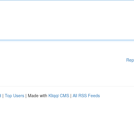
Rep
d
|
Top Users
| Made with
Kliqqi CMS
|
All RSS Feeds