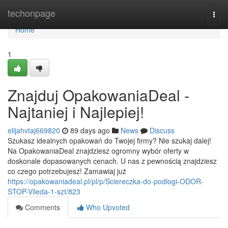
Home
techonpage
Togg
navi
Home
1
Znajduj OpakowaniaDeal -
Najtaniej i Najlepiej!
elijahvtaj669820
89 days ago
News
Discuss
Szukasz idealnych opakowań do Twojej firmy? Nie szukaj dalej!
Na OpakowaniaDeal znajdziesz ogromny wybór oferty w
doskonale dopasowanych cenach. U nas z pewnością znajdziesz
co czego potrzebujesz! Zamawiaj już
https://opakowaniadeal.pl/pl/p/Sciereczka-do-podlogi-ODOR-
STOP-Vileda-1-szt/823
Comments
Who Upvoted