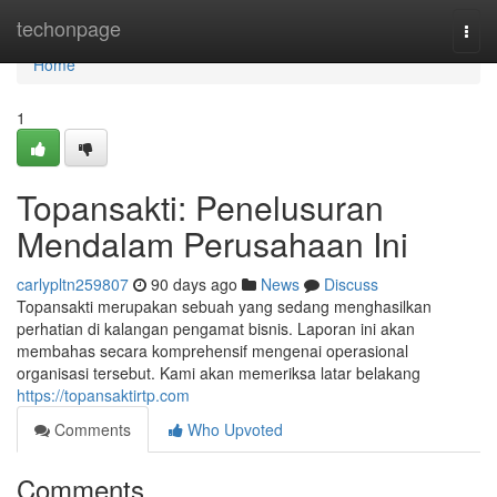
Home
techonpage
Togg
navi
Home
1
Topansakti: Penelusuran
Mendalam Perusahaan Ini
carlypltn259807
90 days ago
News
Discuss
Topansakti merupakan sebuah yang sedang menghasilkan
perhatian di kalangan pengamat bisnis. Laporan ini akan
membahas secara komprehensif mengenai operasional
organisasi tersebut. Kami akan memeriksa latar belakang
https://topansaktirtp.com
Comments
Who Upvoted
Comments