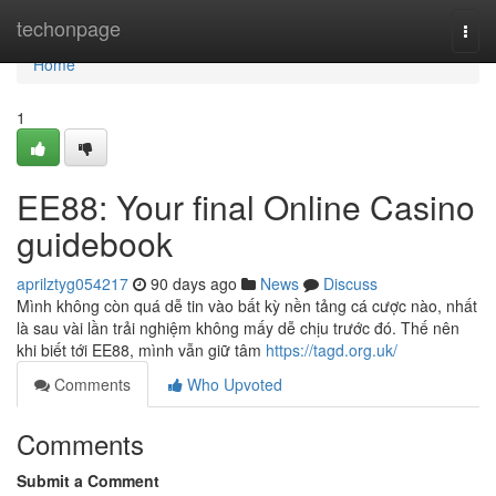
Home
techonpage
Togg
navi
Home
1
EE88: Your final Online Casino
guidebook
aprilztyg054217
90 days ago
News
Discuss
Mình không còn quá dễ tin vào bất kỳ nền tảng cá cược nào, nhất
là sau vài lần trải nghiệm không mấy dễ chịu trước đó. Thế nên
khi biết tới EE88, mình vẫn giữ tâm
https://tagd.org.uk/
Comments
Who Upvoted
Comments
Submit a Comment