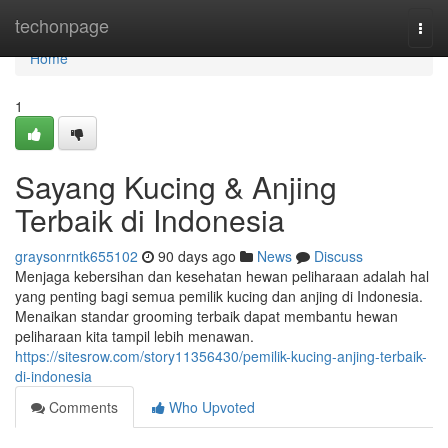
Home
techonpage
Togg
navi
Home
1
Sayang Kucing & Anjing
Terbaik di Indonesia
graysonrntk655102
90 days ago
News
Discuss
Menjaga kebersihan dan kesehatan hewan peliharaan adalah hal
yang penting bagi semua pemilik kucing dan anjing di Indonesia.
Menaikan standar grooming terbaik dapat membantu hewan
peliharaan kita tampil lebih menawan.
https://sitesrow.com/story11356430/pemilik-kucing-anjing-terbaik-
di-indonesia
Comments
Who Upvoted