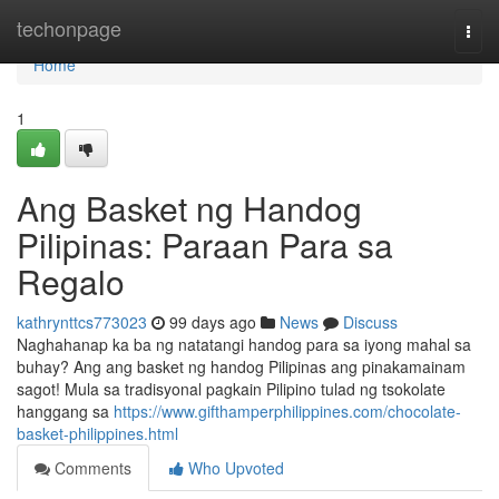
Home
techonpage
Togg
navi
Home
1
Ang Basket ng Handog
Pilipinas: Paraan Para sa
Regalo
kathrynttcs773023
99 days ago
News
Discuss
Naghahanap ka ba ng natatangi handog para sa iyong mahal sa
buhay? Ang ang basket ng handog Pilipinas ang pinakamainam
sagot! Mula sa tradisyonal pagkain Pilipino tulad ng tsokolate
hanggang sa
https://www.gifthamperphilippines.com/chocolate-
basket-philippines.html
Comments
Who Upvoted