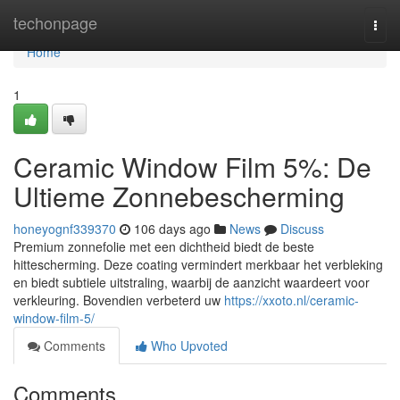
Home
techonpage
Togg
navi
Home
1
Ceramic Window Film 5%: De
Ultieme Zonnebescherming
honeyognf339370
106 days ago
News
Discuss
Premium zonnefolie met een dichtheid biedt de beste
hittescherming. Deze coating vermindert merkbaar het verbleking
en biedt subtiele uitstraling, waarbij de aanzicht waardeert voor
verkleuring. Bovendien verbeterd uw
https://xxoto.nl/ceramic-
window-film-5/
Comments
Who Upvoted
Comments