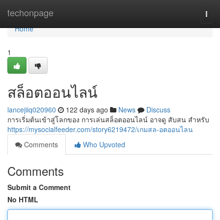
Home
techonpage
Togg
navi
Home
1
สล็อตออนไลน์
lancejiiq020960
122 days ago
News
Discuss
การเริ่มต้นเข้าสู่โลกของ การเล่นสล็อตออนไลน์ อาจดู สับสน สำหรับ
https://mysocialfeeder.com/story6219472/เกมสล-อตออนไลน
Comments
Who Upvoted
Comments
Submit a Comment
No HTML