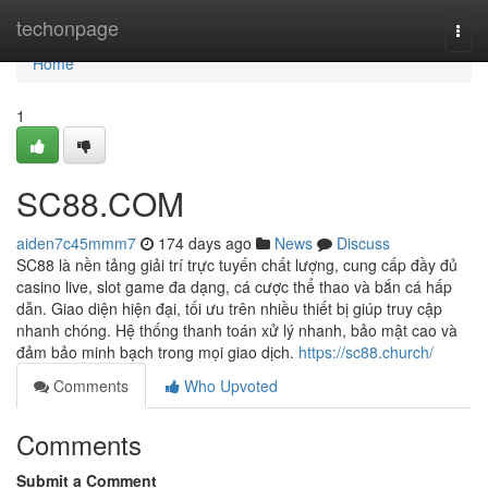
Home
techonpage
Togg
navi
Home
1
SC88.COM
aiden7c45mmm7
174 days ago
News
Discuss
SC88 là nền tảng giải trí trực tuyến chất lượng, cung cấp đầy đủ
casino live, slot game đa dạng, cá cược thể thao và bắn cá hấp
dẫn. Giao diện hiện đại, tối ưu trên nhiều thiết bị giúp truy cập
nhanh chóng. Hệ thống thanh toán xử lý nhanh, bảo mật cao và
đảm bảo minh bạch trong mọi giao dịch.
https://sc88.church/
Comments
Who Upvoted
Comments
Submit a Comment