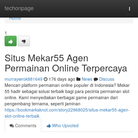
Home
techonpage
Togg
navi
Home
1
Situs Mekar55 Agen
Permainan Online Terpercaya
murraywrok881649
176 days ago
News
Discuss
Mencari platform permainan online populer di Indonesia? Mekar
55 hadir sebagai solusi terbaik bagi para pecinta permainan slot
online. Kami menyediakan berbagai game permainan dari
pengembang ternama, seperti jaminan
https://bookmarksknot.com/story22968025/situs-mekar55-agen-
slot-online-terbaik
Comments
Who Upvoted