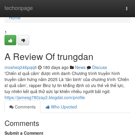
Home
techonpage
Togg
navi
Home
1
A Review Of trungdan
mosheq246pqq8
180 days ago
News
Discuss
'Chiến sĩ quả cảm' được vinh danh Chương trình truyền hình
truyền cảm hứng năm 2025 Là 'tân binh' của chương trình 'Chiến
sĩ quả cảm', rapper Binz tự tin khẳng định có ưu thế về thể lực,
tuy nhiên kết quả thử sức lại khiến nhiều người bất ngờ.
https://jamesg780zay2.blogdal.com/profile
Comments
Who Upvoted
Comments
Submit a Comment