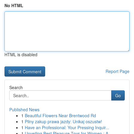
No HTML
HTML is disabled
Report Page
Search
Go
Published News
1
Beautiful Flowers Near Brentwood Rd
1
Pilny zakup prawa jazdy: Unikaj oszustw!
1
Have an Professional: Your Pressing Inquir...
1
Unveiling Best Pleasure Toys for Women : A ...