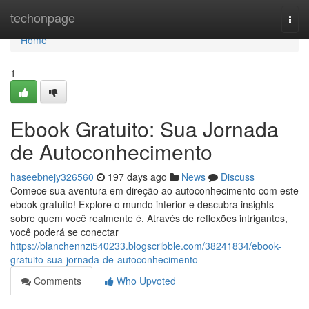
Home
techonpage
Togg
navi
Home
1
Ebook Gratuito: Sua Jornada
de Autoconhecimento
haseebnejy326560
197 days ago
News
Discuss
Comece sua aventura em direção ao autoconhecimento com este
ebook gratuito! Explore o mundo interior e descubra insights
sobre quem você realmente é. Através de reflexões intrigantes,
você poderá se conectar
https://blanchennzi540233.blogscribble.com/38241834/ebook-
gratuito-sua-jornada-de-autoconhecimento
Comments
Who Upvoted