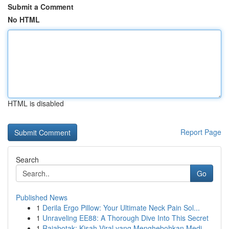
Submit a Comment
No HTML
HTML is disabled
Report Page
Search
Go
Published News
1
Derila Ergo Pillow: Your Ultimate Neck Pain Sol...
1
Unraveling EE88: A Thorough Dive Into This Secret
1
Rajabotak: Kisah Viral yang Menghebohkan Medi...