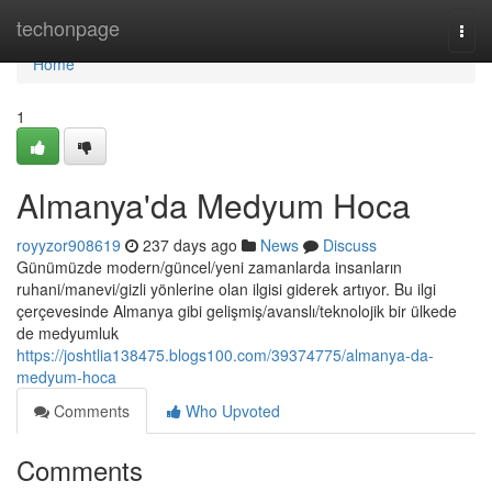
Home
techonpage
Togg
navi
Home
1
Almanya'da Medyum Hoca
royyzor908619
237 days ago
News
Discuss
Günümüzde modern/güncel/yeni zamanlarda insanların
ruhani/manevi/gizli yönlerine olan ilgisi giderek artıyor. Bu ilgi
çerçevesinde Almanya gibi gelişmiş/avanslı/teknolojik bir ülkede
de medyumluk
https://joshtlia138475.blogs100.com/39374775/almanya-da-
medyum-hoca
Comments
Who Upvoted
Comments