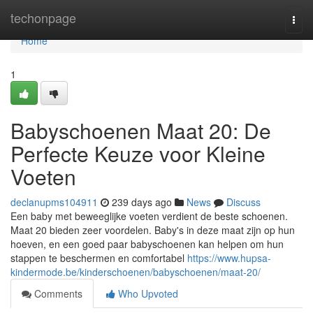
Home
techonpage
Togg
navi
Home
1
Babyschoenen Maat 20: De
Perfecte Keuze voor Kleine
Voeten
declanupms104911
239 days ago
News
Discuss
Een baby met beweeglijke voeten verdient de beste schoenen.
Maat 20 bieden zeer voordelen. Baby's in deze maat zijn op hun
hoeven, en een goed paar babyschoenen kan helpen om hun
stappen te beschermen en comfortabel
https://www.hupsa-
kindermode.be/kinderschoenen/babyschoenen/maat-20/
Comments
Who Upvoted