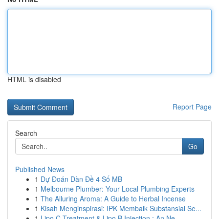
HTML is disabled
Report Page
Search
Go
Published News
1
Dự Đoán Dàn Đề 4 Số MB
1
Melbourne Plumber: Your Local Plumbing Experts
1
The Alluring Aroma: A Guide to Herbal Incense
1
Kisah Menginspirasi: IPK Membaik Substansial Se...
1
Lipo C Treatment & Lipo B Injection : An Ne...